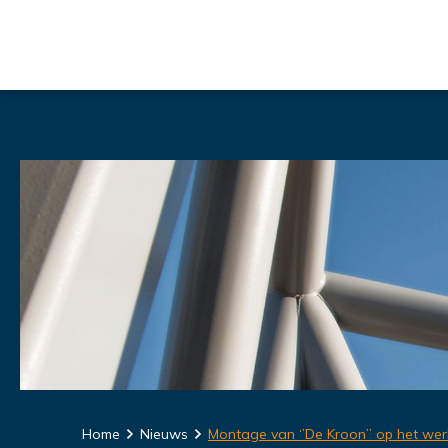
Home
Nieuws
Montage van ‘’De Kroon’’ op het wer