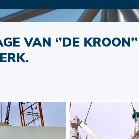
GE VAN ‘’DE KROON’’
ERK.