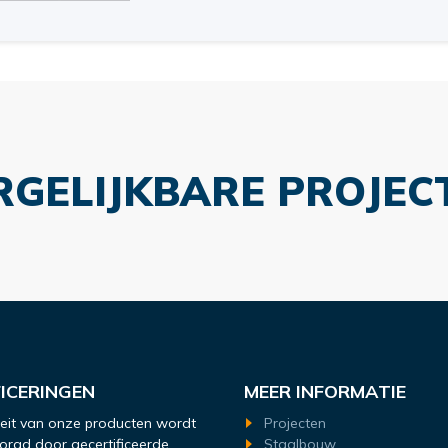
RGELIJKBARE PROJEC
FICERINGEN
MEER INFORMATIE
teit van onze producten wordt
Projecten
rgd door gecertificeerde
Staalbouw