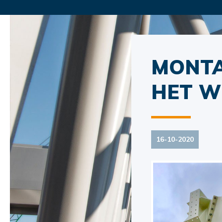
MONTA
HET W
16-10-2020