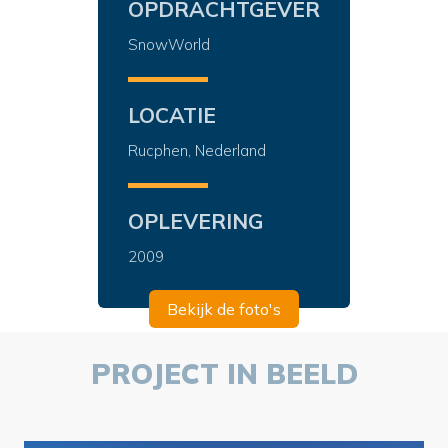
OPDRACHTGEVER
SnowWorld
LOCATIE
Rucphen, Nederland
OPLEVERING
2009
Bekijk de foto's
PROJECT IN BEELD