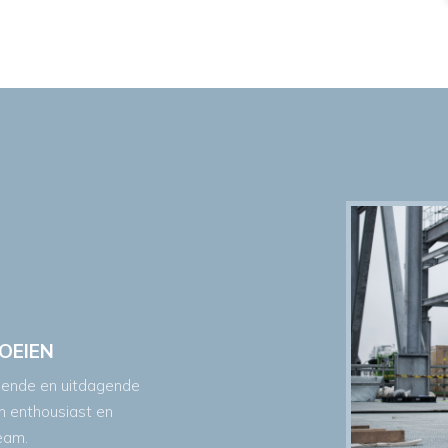
OEIEN
lende en uitdagende
en enthousiast en
eam.