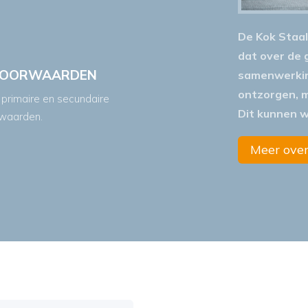
De Kok Staa
dat over de g
VOORWAARDEN
samenwerking
ontzorgen, ma
 primaire en secundaire
Dit kunnen 
waarden.
Meer over