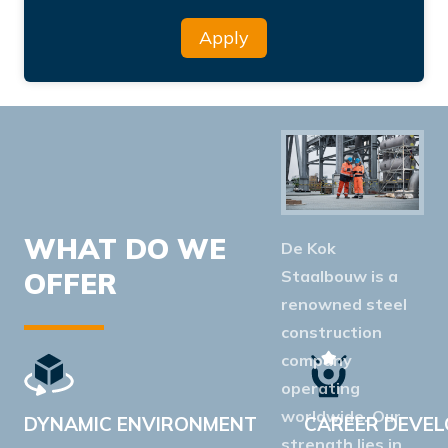
Apply
WHAT DO WE
De Kok
Staalbouw is a
OFFER
renowned steel
construction
company
operating
worldwide. Our
DYNAMIC ENVIRONMENT
CAREER DEVE
strength lies in