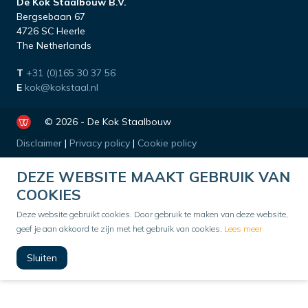
De Kok Staalbouw B.V.
Bergsebaan 67
4726 SC Heerle
The Netherlands
T
+31 (0)165 30 37 56
E
kok@kokstaal.nl
© 2026 - De Kok Staalbouw
Disclaimer
|
Privacy policy
|
Cookie policy
DEZE WEBSITE MAAKT GEBRUIK VAN
COOKIES
Deze website gebruikt cookies. Door gebruik te maken van deze website,
geef je aan akkoord te zijn met het gebruik van cookies.
Lees meer
Sluiten