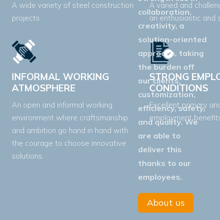
A wide variety of steel construction
A varied and challeng
collaboration,
projects.
an enthusiastic and s
creativity, a
solution-oriented
approach, taking
the burden off
INFORMAL WORKING
STRONG EMPL
our clients,
ATMOSPHERE
CONDITIONS
customization,
An open and informal working
Excellent primary a
efficiency, safety,
environment where craftsmanship
employment benefits
and quality. We
and ambition go hand in hand with
are able to
the courage to choose innovative
deliver this
solutions.
thanks to our
employees.
About us