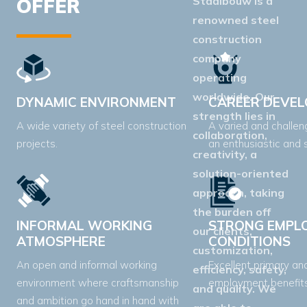
Staalbouw is a
OFFER
renowned steel
construction
company
operating
worldwide. Our
DYNAMIC ENVIRONMENT
CAREER DEVE
strength lies in
A wide variety of steel construction
A varied and challeng
collaboration,
projects.
an enthusiastic and s
creativity, a
solution-oriented
approach, taking
the burden off
INFORMAL WORKING
STRONG EMPL
our clients,
ATMOSPHERE
CONDITIONS
customization,
An open and informal working
Excellent primary a
efficiency, safety,
environment where craftsmanship
employment benefits
and quality. We
and ambition go hand in hand with