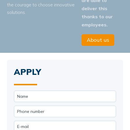
are able to
the courage to choose innovative
deliver this
solutions.
thanks to our
employees.
About us
APPLY